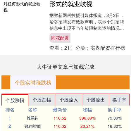
形式的就业歧视
据财新网科技援引媒体报道，3月2日，
哈啰招聘发布致歉声明，表示个别招聘
信息中出现不当年龄限制表述的情况，
高度重视并深表歉意。经内部核查，确
同花配资
认该信息由广州分公司某....
查看：
211
分类：
实盘配资排行榜
大牛证券文章已加载完成
个股实时涨跌榜
个股跌幅
个股流入
个股流出
换手率
个股涨幅
排名
名称
最新价
涨幅
换手率
1
N展芯
116.52
396.89%
79.39%
2
锐翔智能
110.02
20.21%
16.80%