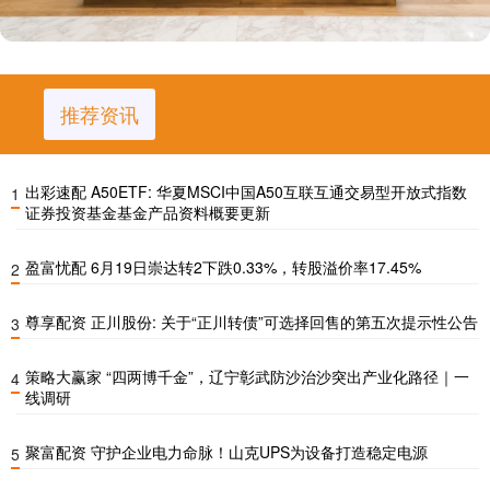
推荐资讯
出彩速配 A50ETF: 华夏MSCI中国A50互联互通交易型开放式指数
1
证券投资基金基金产品资料概要更新
盈富忧配 6月19日崇达转2下跌0.33%，转股溢价率17.45%
2
尊享配资 正川股份: 关于“正川转债”可选择回售的第五次提示性公告
3
策略大赢家 “四两博千金”，辽宁彰武防沙治沙突出产业化路径｜一
4
线调研
聚富配资 守护企业电力命脉！山克UPS为设备打造稳定电源
5