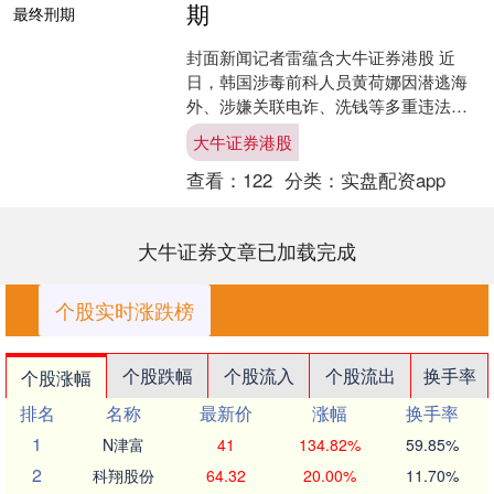
期
封面新闻记者雷蕴含大牛证券港股 近
日，韩国涉毒前科人员黄荷娜因潜逃海
外、涉嫌关联电诈、洗钱等多重违法行
为被押解回韩国，引发广泛关注，该案
大牛证券港股
更因为牵扯到韩国财阀的特....
查看：
122
分类：
实盘配资app
大牛证券文章已加载完成
个股实时涨跌榜
个股跌幅
个股流入
个股流出
换手率
个股涨幅
排名
名称
最新价
涨幅
换手率
1
N津富
41
134.82%
59.85%
2
科翔股份
64.32
20.00%
11.70%