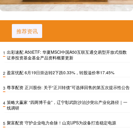
推荐资讯
出彩速配 A50ETF: 华夏MSCI中国A50互联互通交易型开放式指数
1
证券投资基金基金产品资料概要更新
盈富忧配 6月19日崇达转2下跌0.33%，转股溢价率17.45%
2
尊享配资 正川股份: 关于“正川转债”可选择回售的第五次提示性公告
3
策略大赢家 “四两博千金”，辽宁彰武防沙治沙突出产业化路径｜一
4
线调研
聚富配资 守护企业电力命脉！山克UPS为设备打造稳定电源
5