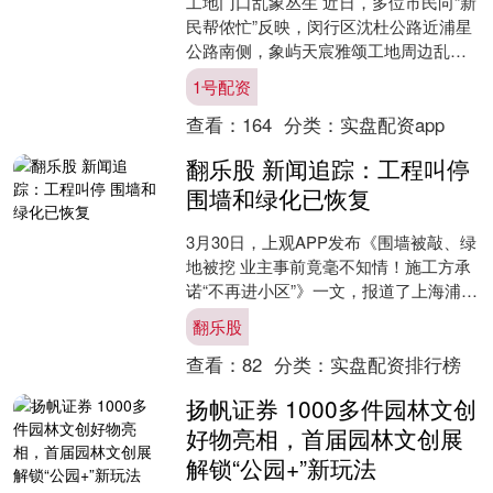
工地门口乱象丛生 近日，多位市民向“新
民帮侬忙”反映，闵行区沈杜公路近浦星
公路南侧，象屿天宸雅颂工地周边乱象
丛生。原本供行人安全通行的人行道，
1号配资
被密密麻麻的电动自....
查看：
164
分类：
实盘配资app
翻乐股 新闻追踪：工程叫停
围墙和绿化已恢复
3月30日，上观APP发布《围墙被敲、绿
地被挖 业主事前竟毫不知情！施工方承
诺“不再进小区”》一文，报道了上海浦东
新区康沈路2588弄东丰林居小区业主的
翻乐股
烦心事：....
查看：
82
分类：
实盘配资排行榜
扬帆证券 1000多件园林文创
好物亮相，首届园林文创展
解锁“公园+”新玩法