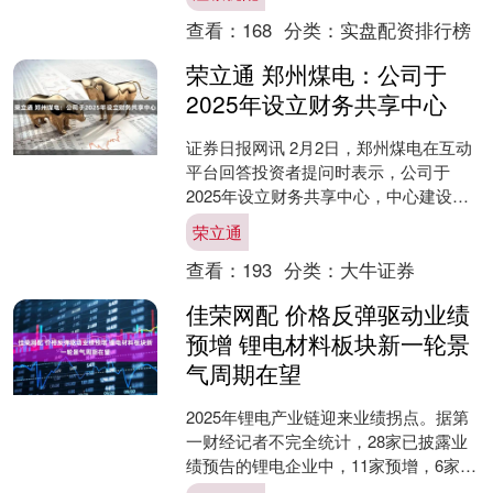
（03330.HK）等上市公司加速海外“....
查看：
168
分类：
实盘配资排行榜
荣立通 郑州煤电：公司于
2025年设立财务共享中心
证券日报网讯 2月2日，郑州煤电在互动
平台回答投资者提问时表示，公司于
2025年设立财务共享中心，中心建设依
托工业互联网、大数据等技术，搭载专
荣立通
业财务共享系统，覆....
查看：
193
分类：
大牛证券
佳荣网配 价格反弹驱动业绩
预增 锂电材料板块新一轮景
气周期在望
2025年锂电产业链迎来业绩拐点。据第
一财经记者不完全统计，28家已披露业
绩预告的锂电企业中，11家预增，6家扭
亏，其余为续亏和首亏。锂盐、碳酸