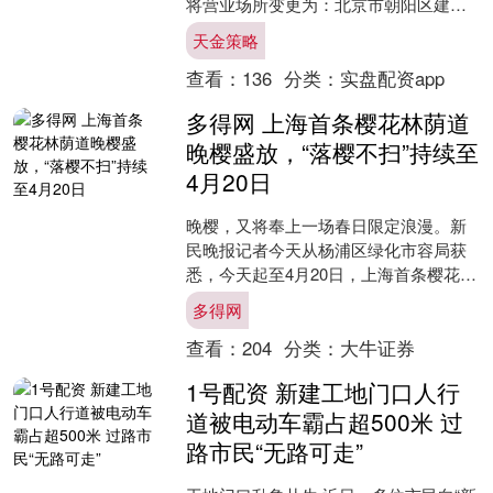
将营业场所变更为：北京市朝阳区建国
门外大街2号北京银泰中心C座52层。 海
天金策略
量资讯、精准解....
查看：
136
分类：
实盘配资app
多得网 上海首条樱花林荫道
晚樱盛放，“落樱不扫”持续至
4月20日
晚樱，又将奉上一场春日限定浪漫。新
民晚报记者今天从杨浦区绿化市容局获
悉，今天起至4月20日，上海首条樱花主
题市级林荫道江湾城路（殷行路-清波
多得网
路）启动“落樱不扫”....
查看：
204
分类：
大牛证券
1号配资 新建工地门口人行
道被电动车霸占超500米 过
路市民“无路可走”