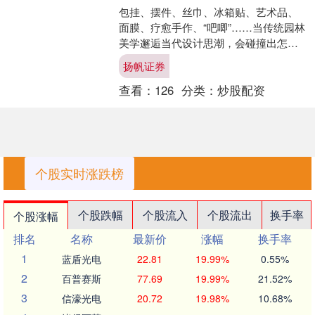
包挂、摆件、丝巾、冰箱贴、艺术品、
面膜、疗愈手作、“吧唧”……当传统园林
美学邂逅当代设计思潮，会碰撞出怎样
的火花？今天起至5月15日，静安雕塑公
扬帆证券
园艺术中心，10....
查看：
126
分类：
炒股配资
个股实时涨跌榜
个股跌幅
个股流入
个股流出
换手率
个股涨幅
排名
名称
最新价
涨幅
换手率
1
蓝盾光电
22.81
19.99%
0.55%
2
百普赛斯
77.69
19.99%
21.52%
3
信濠光电
20.72
19.98%
10.68%