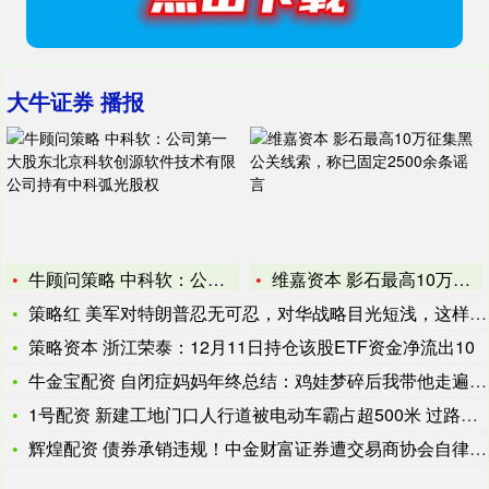
大牛证券 播报
牛顾问策略 中科软：公司第一大股东北京科软创源软件技术有限公
维嘉资本 影石最高10万征集黑公关线索，称已固定2500余条
策略红 美军对特朗普忍无可忍，对华战略目光短浅，这样凭什么和
策略资本 浙江荣泰：12月11日持仓该股ETF资金净流出10
牛金宝配资 自闭症妈妈年终总结：鸡娃梦碎后我带他走遍世界，这
1号配资 新建工地门口人行道被电动车霸占超500米 过路市民
辉煌配资 债券承销违规！中金财富证券遭交易商协会自律处分