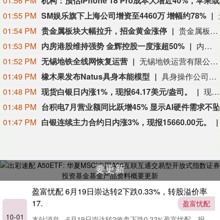
01:56 PM
机构
01:55 PM
SM娱乐旗下上海公司增资至4460万 增幅约78%
01:54 PM
贵金属板块大幅拉升，招金黄金涨停
贵金属板块大幅拉升，招金黄金涨停，晓程科技、西部黄金、四川黄金、湖南黄金、赤峰黄金跟涨。
01:53 PM
内房港股维持强势 金辉控股一度涨超50%
内房港股午后维持强势，金辉控股(09993.HK)一度涨超50%。截至发稿，金辉控股涨47%，碧桂园(02007.HK)和世茂集团(00813.HK)涨10%。消息面上，北京7日发布通知，明确非京籍家庭购买五环内商品住房的社保或个税缴纳年限由“2年”，调减为“1年”。并且适度提高住房公积金最高贷款额度。
01:52 PM
无锡地铁全线网恢复运营
无锡地铁运营有限公司8月10日消息，即时起，无锡地铁全线网（含S1线）恢复正常运营，市民乘客可放心乘坐地铁出行。
01:49 PM
橡木果发布Natus具身本能模型
具身操作公司橡木果机器人（Acorn Robot）正式发布“Natus AGE-0具身本能模型”，同步宣布完成天使轮融资。本轮融资由招商局创投、蔚来资本共同领投，水木清华校友种子基金跟投。
01:48 PM
现货白银日内涨1%，现报64.17美元/盎司。
现货白银日内涨1%，现报64.17美元/盎司。
01:48 PM
台积电7月营业额同比跃增45% 显示AI硬件需求不
01:47 PM
白银连续主力合约日内涨3%，现报15660.00元。
出彩速配 A50ETF: 华夏MSCI中国A50互联互通
交易型开放式指数证券投资基金基金产品资料概
要更新
盈富忧配 6月19日崇达转2下跌0.33%，转股溢价率
17.
盈富忧配
10-01
本站消息，6月19日崇达转2收盘下跌0.33%盈富忧配，报