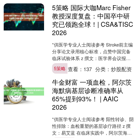
5策略 国际大咖Marc Fisher
教授深度复盘：中国卒中研
究已领跑全球！| CSA&TISC
2026
*供医学专业人士阅读参考 Stroke前主编
分享论文录用核心标准，点赞中国完备
临床试验体系 z 撰文：医学界会议报道
组 2026年6月26日-28日，中国卒中学....
5策略
查看：
137
分类：
炒股配资
牛金财富 一项血检，阿尔茨
海默病基层诊断准确率从
65%提到93%！ | AAIC
2026
*供医学专业人士阅读参考 阳性转诊、阴
性排除：血检重塑的基层诊疗路径 z 撰
文：易艾蓝 在临床实践中，阿尔茨海默