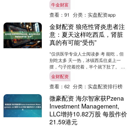
病（AD）的诊断长期面临“可及性”与“准
牛金财富
确性”难....
查看：
91
分类：
实盘配资app
金财配资 狼疮性肾炎患者注
意：夏天这样吃西瓜，肾脏
真的有可能“受伤”
*仅供医学专业人士阅读参 考 能吃，但
别吃太多 天一热，冰镇西瓜往桌上一
摆，勺子挖着挖着，半个就下肚了。 可
如果你正在被狼疮性肾炎困扰，或者肾
金财配资
功能本身就不太好，....
查看：
62
分类：
实盘配资排行榜
微豪配资 海尔智家获Pzena
Investment Management,
LLC增持10.82万股 每股作价
21.59港元