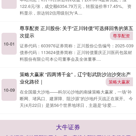
122.6元/张，成交额6354.79万元，转股溢价率17.45%。 资
料显示，崇达转2信用级别为“A....
尊享配资 正川股份: 关于“正川转债”可选择回售的第五
次提示
尊享配资
10-01
证券代码：603976证券简称：正川股份公告编号：2025-039
债券代码：113624债券简称：正川转债重庆正川医药包装材
料股份有限公司本公司董事会及全体董事....
策略大赢家 “四两博千金”，辽宁彰武防沙治沙突出产
业化路径｜
策略大赢家
10-09
在全国最大沙地——科尔沁沙地的南缘策略大赢家，一场“补
断网、堵风口、建屏障、阻沙源”的沙地歼灭战正在展开。 今
天(4月22日）是第56个世界地球日，主题是“珍爱....
大牛证券