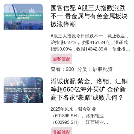
国客信配 A股三大指数涨跌
不一 贵金属与有色金属板块
掀涨停潮
A股三大指数今日涨跌不一，截止收盘，
沪指涨0.27%，收报4151.24点；深证成
指涨0.09%，收报14342.89点；创业板指
跌0.57%，收报3323.5....
国客信配
查看：
200
分类：
炒股配资
溢诚优配 紫金、洛钼、江铜
等超660亿海外买矿 金价新
高下各家“豪赌”成败几何？
2025年以来，紫金矿业
（601899.SH）、洛阳钼业
（603993.SH）、江西铜业
（600362.SH）、灵宝黄金
溢诚优配