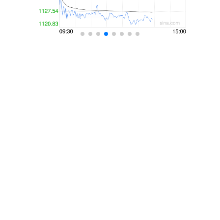
话题标签
第二证券
一位
驰盈配资
注意
中国
最新
女子
金财配资
牛金财富
已向
薛剑
阿尔