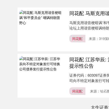
同花配 马斯克用谐
马斯克用谐音梗暗讽“和
论坛上用谐音梗暗讽特朗普
同花配
来源：319策
同花配 江苏华辰
提示性公告
证券代码：603097证
司向不特定对象发行可转
同花配
来源：钻石配
上证指数
3940.04
.40
2.13%
39.68
1.
大牛证券