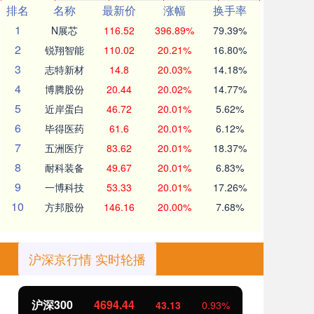
排名
名称
最新价
涨幅
换手率
1
N展芯
116.52
396.89%
79.39%
2
锐翔智能
110.02
20.21%
16.80%
3
志特新材
14.8
20.03%
14.18%
4
博腾股份
20.44
20.02%
14.77%
5
近岸蛋白
46.72
20.01%
5.62%
6
毕得医药
61.6
20.01%
6.12%
7
五洲医疗
83.62
20.01%
18.37%
8
耐科装备
49.67
20.01%
6.83%
9
一博科技
53.33
20.01%
17.26%
10
方邦股份
146.16
20.00%
7.68%
沪深京行情 实时轮播
沪深300
4694.44
北
43.13
0.93%