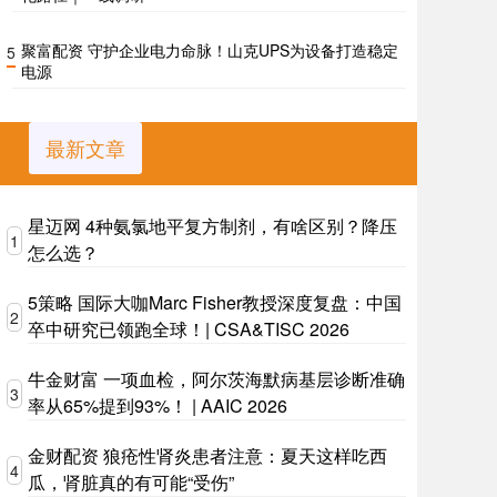
聚富配资 守护企业电力命脉！山克UPS为设备打造稳定
5
电源
最新文章
星迈网 4种氨氯地平复方制剂，有啥区别？降压
1
怎么选？
5策略 国际大咖Marc Fisher教授深度复盘：中国
2
卒中研究已领跑全球！| CSA&TISC 2026
牛金财富 一项血检，阿尔茨海默病基层诊断准确
3
率从65%提到93%！ | AAIC 2026
金财配资 狼疮性肾炎患者注意：夏天这样吃西
4
瓜，肾脏真的有可能“受伤”