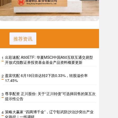
推荐资讯
出彩速配 A50ETF: 华夏MSCI中国A50互联互通交易型
1
开放式指数证券投资基金基金产品资料概要更新
盈富忧配 6月19日崇达转2下跌0.33%，转股溢价率
2
17.45%
尊享配资 正川股份: 关于“正川转债”可选择回售的第五次
3
提示性公告
策略大赢家 “四两博千金”，辽宁彰武防沙治沙突出产业
4
化路径｜一线调研