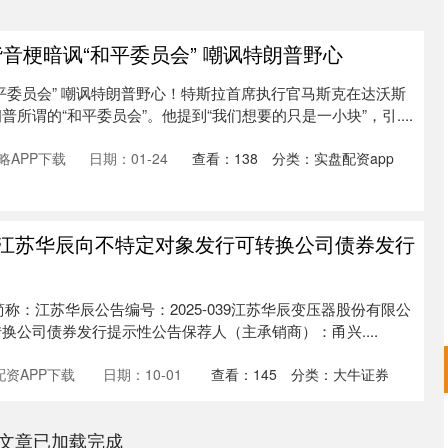
音梗暗讽“和平委员会” 嘲讽特朗普野心
平委员会” 嘲讽特朗普野心！特斯拉首席执行官马斯克在达沃斯
所谓的“和平委员会”。他提到“我们想要的只是一小块”，引....
略APP下载
日期：01-24
查看：
138
分类：
实盘配资app
: 江苏华辰向不特定对象发行可转换公司债券发行
券简称：江苏华辰公告编号：2025-039江苏华辰变压器股份有限公
换公司债券发行提示性公告保荐人（主承销商）：甬兴....
资APP下载
日期：10-01
查看：
145
分类：
大牛证券
深证成指
14311.01
02%
200.89
1.42%
文章已加载完成