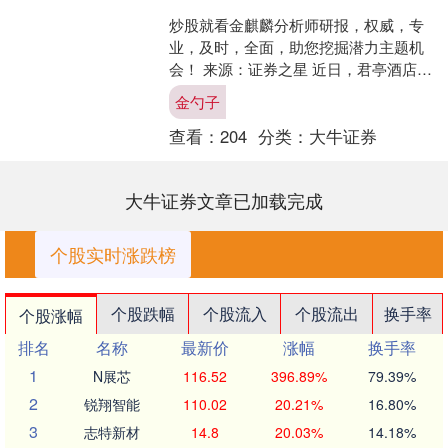
炒股就看金麒麟分析师研报，权威，专
业，及时，全面，助您挖掘潜力主题机
会！ 来源：证券之星 近日，君亭酒店
（301073.SZ）一则控制权变更公告引发
金勺子
市场高度关注....
查看：
204
分类：
大牛证券
大牛证券文章已加载完成
个股实时涨跌榜
个股跌幅
个股流入
个股流出
换手率
个股涨幅
排名
名称
最新价
涨幅
换手率
1
N展芯
116.52
396.89%
79.39%
2
锐翔智能
110.02
20.21%
16.80%
3
志特新材
14.8
20.03%
14.18%