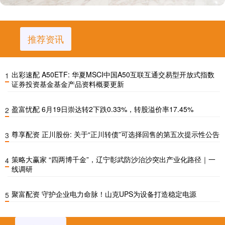
推荐资讯
出彩速配 A50ETF: 华夏MSCI中国A50互联互通交易型开放式指数
1
证券投资基金基金产品资料概要更新
盈富忧配 6月19日崇达转2下跌0.33%，转股溢价率17.45%
2
尊享配资 正川股份: 关于“正川转债”可选择回售的第五次提示性公告
3
策略大赢家 “四两博千金”，辽宁彰武防沙治沙突出产业化路径｜一
4
线调研
聚富配资 守护企业电力命脉！山克UPS为设备打造稳定电源
5