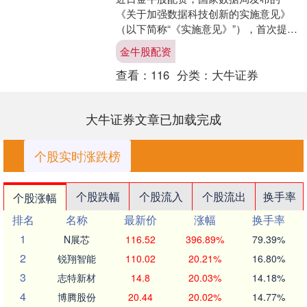
《关于加强数据科技创新的实施意见》
（以下简称“《实施意见》”），首次提
出“数据科技”概念。 在北京交通大学信
金牛股配资
息管理理论与技术国际....
查看：
116
分类：
大牛证券
大牛证券文章已加载完成
个股实时涨跌榜
个股跌幅
个股流入
个股流出
换手率
个股涨幅
排名
名称
最新价
涨幅
换手率
1
N展芯
116.52
396.89%
79.39%
2
锐翔智能
110.02
20.21%
16.80%
3
志特新材
14.8
20.03%
14.18%
4
博腾股份
20.44
20.02%
14.77%