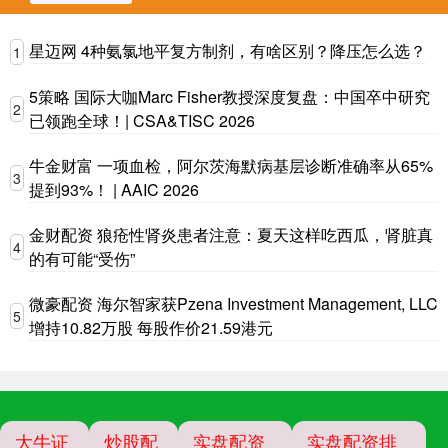
星迈网 4种氨氯地平复方制剂，有啥区别？降压怎么选？
1
5策略 国际大咖Marc Fisher教授深度复盘：中国卒中研究
2
已领跑全球！| CSA&TISC 2026
牛金财富 一项血检，阿尔茨海默病基层诊断准确率从65%
3
提到93%！ | AAIC 2026
金财配资 狼疮性肾炎患者注意：夏天这样吃西瓜，肾脏真
4
的有可能“受伤”
微豪配资 海尔智家获Pzena Investment Management, LLC
5
增持10.82万股 每股作价21.59港元
大牛证
炒股配
实盘配资
实盘配资排