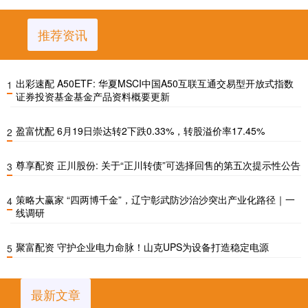
推荐资讯
出彩速配 A50ETF: 华夏MSCI中国A50互联互通交易型开放式指数
1
证券投资基金基金产品资料概要更新
盈富忧配 6月19日崇达转2下跌0.33%，转股溢价率17.45%
2
尊享配资 正川股份: 关于“正川转债”可选择回售的第五次提示性公告
3
策略大赢家 “四两博千金”，辽宁彰武防沙治沙突出产业化路径｜一
4
线调研
聚富配资 守护企业电力命脉！山克UPS为设备打造稳定电源
5
最新文章