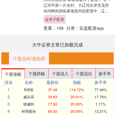
辽河平原一片冰封。大辽河左岸支流劳
动河畔的训练基地室内划桨馆中，辽宁
营口市体育运动学校皮划艇队训练强度
金斧子配资
不减，随着哨声起落，....
查看：
109
分类：
实盘配资app
大牛证券文章已加载完成
个股实时涨跌榜
个股跌幅
个股流入
个股流出
换手率
个股涨幅
排名
名称
最新价
涨幅
换手率
1
N津富
37.49
114.72%
77.46%
2
威尔高
39.83
20.01%
17.76%
3
锴威特
77.82
20.00%
1.17%
4
科翔股份
64.32
20.00%
12.21%