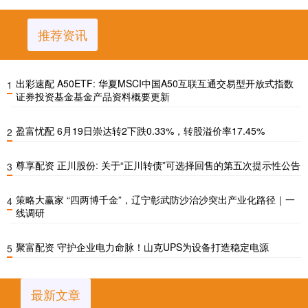
推荐资讯
出彩速配 A50ETF: 华夏MSCI中国A50互联互通交易型开放式指数
1
证券投资基金基金产品资料概要更新
盈富忧配 6月19日崇达转2下跌0.33%，转股溢价率17.45%
2
尊享配资 正川股份: 关于“正川转债”可选择回售的第五次提示性公告
3
策略大赢家 “四两博千金”，辽宁彰武防沙治沙突出产业化路径｜一
4
线调研
聚富配资 守护企业电力命脉！山克UPS为设备打造稳定电源
5
最新文章