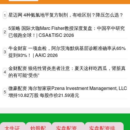
星迈网 4种氨氯地平复方制剂，有啥区别？降压怎么选？
1
5策略 国际大咖Marc Fisher教授深度复盘：中国卒中研究
2
已领跑全球！| CSA&TISC 2026
牛金财富 一项血检，阿尔茨海默病基层诊断准确率从65%
3
提到93%！ | AAIC 2026
金财配资 狼疮性肾炎患者注意：夏天这样吃西瓜，肾脏真
4
的有可能“受伤”
微豪配资 海尔智家获Pzena Investment Management, LLC
5
增持10.82万股 每股作价21.59港元
大牛证
炒股配
实盘配资
实盘配资排