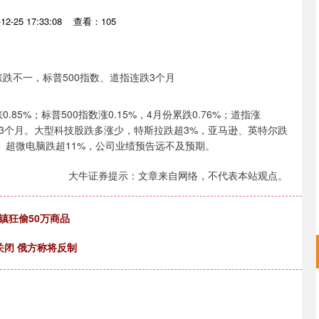
2-25 17:33:08
查看：105
5%；标普500指数涨0.15%，4月份累跌0.76%；道指涨
指连跌3个月。大型科技股跌多涨少，特斯拉跌超3%，亚马逊、英特尔跌
涨。超微电脑跌超11%，公司业绩预告远不及预期。
大牛证券提示：文章来自网络，不代表本站观点。
镇狂偷50万商品
关闭 俄方称将反制
沪深300
4651.31
.24%
-6.85
-0.15%