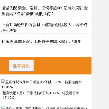
溢诚优配 紫金、洛钼、江铜等超660亿海外买矿 金
价新高下各家“豪赌”成败几何？
亚新T+0配资 四方新材：短期内涨幅较大，请投资
理性决策
翻乐股 新闻追踪：工程叫停 围墙和绿化已恢复
推荐资讯
盈富忧配 6月19日崇达转2下跌0.33%，转股溢价率
17.45%