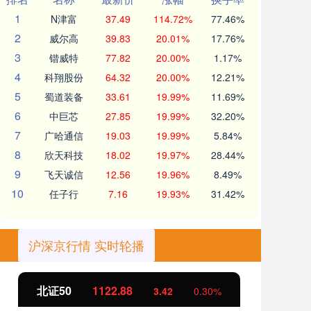
1
N津富
37.49
114.72%
77.46%
2
威尔高
39.83
20.01%
17.76%
3
锴威特
77.82
20.00%
1.17%
4
科翔股份
64.32
20.00%
12.21%
5
蜀道装备
33.61
19.99%
11.69%
6
中巨芯
27.85
19.99%
32.20%
7
广哈通信
19.03
19.99%
5.84%
8
欣天科技
18.02
19.97%
28.44%
9
飞天诚信
12.56
19.96%
8.49%
10
任子行
7.16
19.93%
31.42%
沪深京行情 实时轮播
北证50
1122.88
创
3.42
0.30%