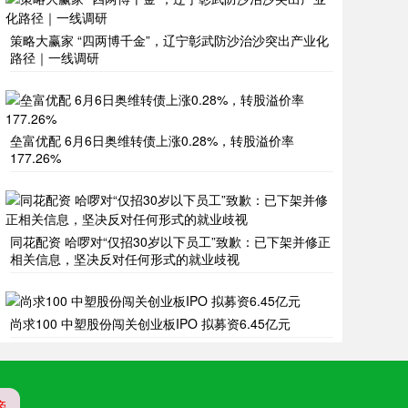
策略大赢家 “四两博千金”，辽宁彰武防沙治沙突出产业化
路径｜一线调研
垒富优配 6月6日奥维转债上涨0.28%，转股溢价率
177.26%
同花配资 哈啰对“仅招30岁以下员工”致歉：已下架并修正
相关信息，坚决反对任何形式的就业歧视
尚求100 中塑股份闯关创业板IPO 拟募资6.45亿元
榜