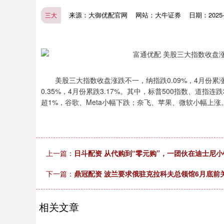
来源：大御优配官网
网站：大牛证券
日期：2025-1
三大
美股三大指数收盘涨跌不一，纳指跌0.09%，4月份累涨0.8
0.35%，4月份累跌3.17%。其中，标普500指数、道
超1%，谷歌、Meta小幅下跌；奈飞、苹果、微软小幅上
上一篇：
日斗配资 从代购到“零元购”，一团伙在迪士尼小
下一篇：
鼎冠配资 波兰要求俄驻克拉科夫总领馆6月底前
相关文章
深证成指
14110.12
.92
0.57%
-34.08
-0