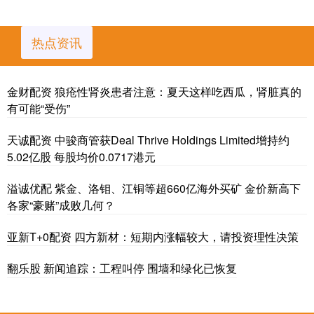
热点资讯
金财配资 狼疮性肾炎患者注意：夏天这样吃西瓜，肾脏真的
有可能“受伤”
天诚配资 中骏商管获Deal Thrive Holdings Limited增持约
5.02亿股 每股均价0.0717港元
溢诚优配 紫金、洛钼、江铜等超660亿海外买矿 金价新高下
各家“豪赌”成败几何？
亚新T+0配资 四方新材：短期内涨幅较大，请投资理性决策
翻乐股 新闻追踪：工程叫停 围墙和绿化已恢复