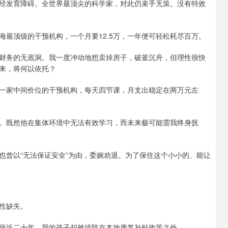
经发育障碍。全世界最顶尖的科学家，对此仍束手无策。没有特效
最顶级的干预机构，一个月要12.5万，一年便可轻松耗尽百万。
财务的无底洞。我一度冲动地想卖掉房子，破釜沉舟，但理性很快
来，将何以依托？
一家中间价位的干预机构，每天四节课，月支出稳定在两万元左
。既然他在集体环境中无法有效学习，而未来极可能需我终身抚
也曾以“无法保证安全”为由，委婉劝退。为了保住这个小小的、能让
性缺失。
保近二十年，我的孩子却被排除在本地康复补贴政策之外。