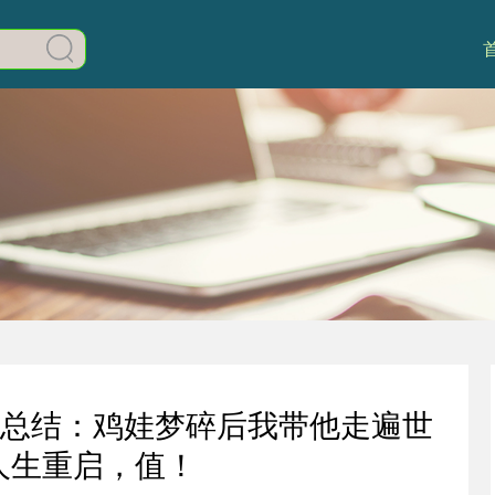
终总结：鸡娃梦碎后我带他走遍世
人生重启，值！