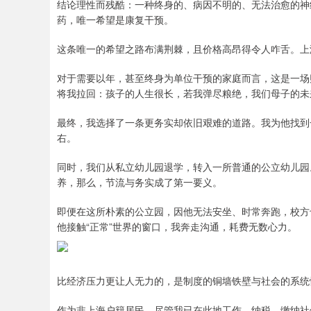
结论理性而残酷：一种终身的、病因不明的、无法治愈的神
药，唯一希望是康复干预。
这条唯一的希望之路布满荆棘，且价格高昂得令人咋舌。上海
对于需要以年，甚至终身为单位干预的家庭而言，这是一场
将我拉回：孩子的人生很长，若我弹尽粮绝，我们母子的未
最终，我选择了一条更务实却依旧艰难的道路。我为他找到
右。
同时，我们从私立幼儿园退学，转入一所普通的公立幼儿园
养，那么，节流与务实成了第一要义。
即便在这所朴素的公立园，因他无法安坐、时常奔跑，校方
他接触“正常”世界的窗口，我奔走沟通，耗费无数心力。
比经济压力更让人无力的，是制度的铜墙铁壁与社会的系统
作为非上海户籍居民，尽管我已在此地工作、纳税、缴纳社