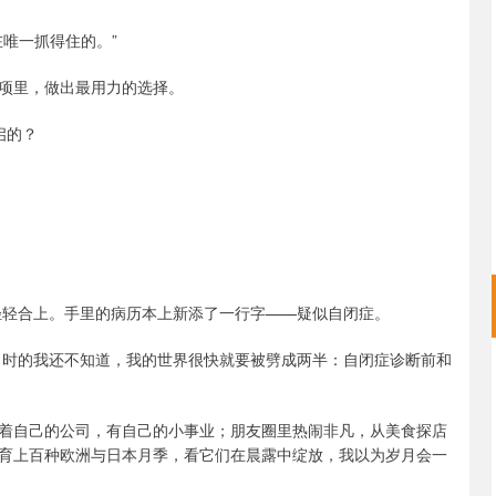
唯一抓得住的。”
项里，做出最用力的选择。
启的？
轻轻合上。手里的病历本上新添了一行字——疑似自闭症。
。当时的我还不知道，我的世界很快就要被劈成两半：自闭症诊断前和
着自己的公司，有自己的小事业；朋友圈里热闹非凡，从美食探店
育上百种欧洲与日本月季，看它们在晨露中绽放，我以为岁月会一