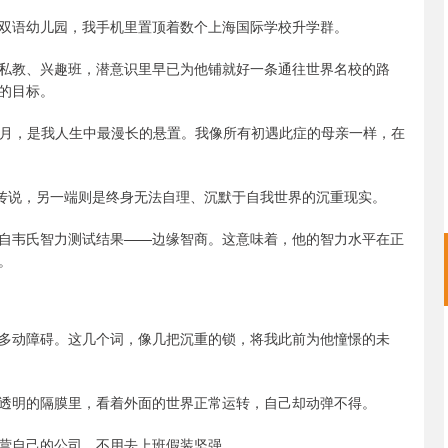
双语幼儿园，我手机里置顶着数个上海国际学校升学群。
私教、兴趣班，潜意识里早已为他铺就好一条通往世界名校的路
的目标。
多月，是我人生中最漫长的悬置。我像所有初遇此症的母亲一样，在
”传说，另一端则是终身无法自理、沉默于自我世界的沉重现实。
自韦氏智力测试结果——边缘智商。这意味着，他的智力水平在正
。
多动障碍。这几个词，像几把沉重的锁，将我此前为他憧憬的未
透明的隔膜里，看着外面的世界正常运转，自己却动弹不得。
营自己的公司，不用去上班假装坚强。