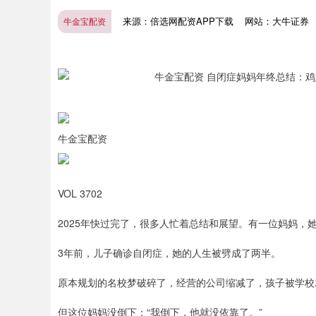
来源：倍选网配资APP下载
网站：大牛证券
牛金宝配资
牛金宝配资
VOL 3702
2025年快过完了，很多人忙着总结和展望。有一位妈妈，
3年前，儿子确诊自闭症，她的人生被劈成了两半。
原本规划的名校梦破碎了，经营的公司缩减了，孩子被学校劝退
深证成指
14311.01
.68
1.02%
200.89
1
但这位妈妈没倒下：“我倒下，他就没依靠了。”