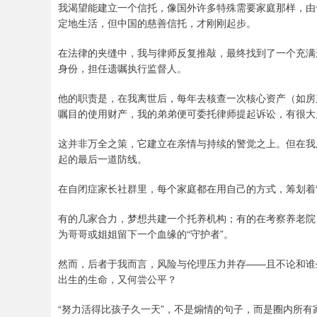
我渴望能建立一个信托，像国外许多特殊需要家庭那样，由
定地生活，但中国的慈善信托，才刚刚起步。
在法律的夹缝中，我与律师反复推敲，最终找到了一个充满
身份，担任遗嘱执行监督人。
他的职责是，在我离世后，每年去核查一次核心资产（如房
嘱目的使用财产，我的弟弟便可委托律师提起诉讼，有很大
这并非万全之策，它建立在亲情与持续的警觉之上。但在我
起的最后一道防线。
在自闭症家长社群里，每个家庭都在用自己的方式，筹划着“
有的几家合力，梦想共建一个托养机构；有的在考察养老院
为哥哥或姐姐留下一个血缘的“守护者”。
然而，后者于我而言，风险与伦理压力并存——且不论和谁
出生的生命，又何尝公平？
“努力活得比孩子久一天”，不是煽情的句子，而是圈内所有