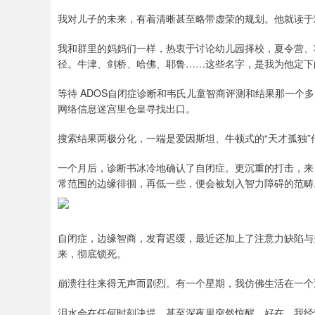
我对儿子的未来，有着清晰甚至略带虚荣的规划。他就读于
我和群里的妈妈们一样，热衷于讨论幼儿园择校，夏令营、
径。牛津、剑桥、哈佛、耶鲁……这些名字，是我为他定下
等待 ADOS自闭症诊断和韦氏儿童智商评测和结果那一个
网络信息迷宫里仓皇寻找出口。
搜索结果两极分化，一端是爱因斯坦、牛顿式的“天才孤独
一个月后，诊断书冰冷地确认了自闭症。更沉重的打击，来
常范围的边缘徘徊，再低一些，便会被划入智力障碍的范畴
自闭症，边缘智商，发育迟缓，最近还加上了注意力缺陷与
来，彻底锁死。
崩溃往往来得无声而剧烈。有一个星期，我仿佛生活在一个
泪水会在任何时刻决堤，甚至深夜里突然惊醒，好在，我经