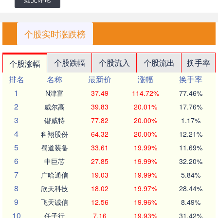
个股实时涨跌榜
个股跌幅
个股流入
个股流出
换手率
个股涨幅
排名
名称
最新价
涨幅
换手率
1
N津富
37.49
114.72%
77.46%
2
威尔高
39.83
20.01%
17.76%
3
锴威特
77.82
20.00%
1.17%
4
科翔股份
64.32
20.00%
12.21%
5
蜀道装备
33.61
19.99%
11.69%
6
中巨芯
27.85
19.99%
32.20%
7
广哈通信
19.03
19.99%
5.84%
8
欣天科技
18.02
19.97%
28.44%
9
飞天诚信
12.56
19.96%
8.49%
10
任子行
7.16
19.93%
31.42%