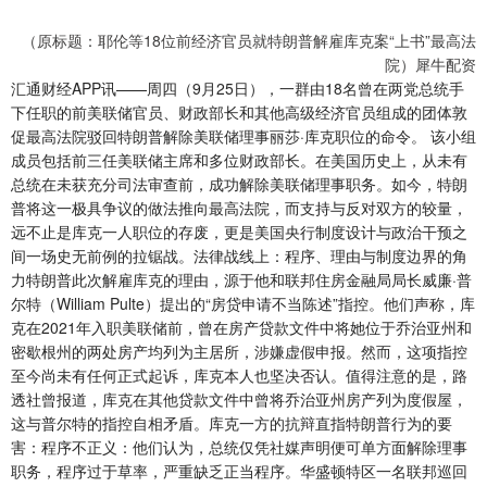
（原标题：耶伦等18位前经济官员就特朗普解雇库克案“上书”最高法
院）犀牛配资
汇通财经APP讯——周四（9月25日），一群由18名曾在两党总统手
下任职的前美联储官员、财政部长和其他高级经济官员组成的团体敦
促最高法院驳回特朗普解除美联储理事丽莎·库克职位的命令。 该小组
成员包括前三任美联储主席和多位财政部长。在美国历史上，从未有
总统在未获充分司法审查前，成功解除美联储理事职务。如今，特朗
普将这一极具争议的做法推向最高法院，而支持与反对双方的较量，
远不止是库克一人职位的存废，更是美国央行制度设计与政治干预之
间一场史无前例的拉锯战。法律战线上：程序、理由与制度边界的角
力特朗普此次解雇库克的理由，源于他和联邦住房金融局局长威廉·普
尔特（William Pulte）提出的“房贷申请不当陈述”指控。他们声称，库
克在2021年入职美联储前，曾在房产贷款文件中将她位于乔治亚州和
密歇根州的两处房产均列为主居所，涉嫌虚假申报。然而，这项指控
至今尚未有任何正式起诉，库克本人也坚决否认。值得注意的是，路
透社曾报道，库克在其他贷款文件中曾将乔治亚州房产列为度假屋，
这与普尔特的指控自相矛盾。库克一方的抗辩直指特朗普行为的要
害：程序不正义：他们认为，总统仅凭社媒声明便可单方面解除理事
职务，程序过于草率，严重缺乏正当程序。华盛顿特区一名联邦巡回