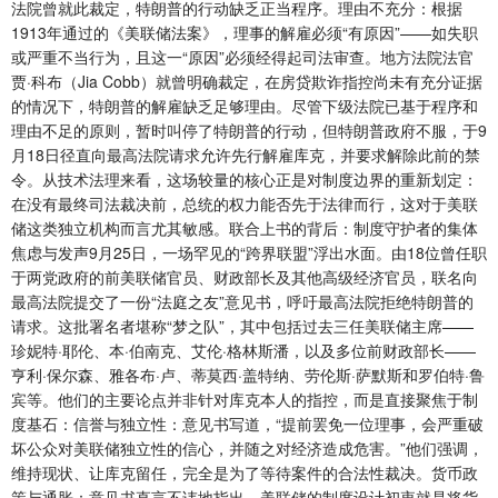
法院曾就此裁定，特朗普的行动缺乏正当程序。理由不充分：根据
1913年通过的《美联储法案》，理事的解雇必须“有原因”——如失职
或严重不当行为，且这一“原因”必须经得起司法审查。地方法院法官
贾·科布（Jia Cobb）就曾明确裁定，在房贷欺诈指控尚未有充分证据
的情况下，特朗普的解雇缺乏足够理由。尽管下级法院已基于程序和
理由不足的原则，暂时叫停了特朗普的行动，但特朗普政府不服，于9
月18日径直向最高法院请求允许先行解雇库克，并要求解除此前的禁
令。从技术法理来看，这场较量的核心正是对制度边界的重新划定：
在没有最终司法裁决前，总统的权力能否先于法律而行，这对于美联
储这类独立机构而言尤其敏感。联合上书的背后：制度守护者的集体
焦虑与发声9月25日，一场罕见的“跨界联盟”浮出水面。由18位曾任职
于两党政府的前美联储官员、财政部长及其他高级经济官员，联名向
最高法院提交了一份“法庭之友”意见书，呼吁最高法院拒绝特朗普的
请求。这批署名者堪称“梦之队”，其中包括过去三任美联储主席——
珍妮特·耶伦、本·伯南克、艾伦·格林斯潘，以及多位前财政部长——
亨利·保尔森、雅各布·卢、蒂莫西·盖特纳、劳伦斯·萨默斯和罗伯特·鲁
宾等。他们的主要论点并非针对库克本人的指控，而是直接聚焦于制
度基石：信誉与独立性：意见书写道，“提前罢免一位理事，会严重破
坏公众对美联储独立性的信心，并随之对经济造成危害。”他们强调，
维持现状、让库克留任，完全是为了等待案件的合法性裁决。货币政
策与通胀：意见书直言不讳地指出，美联储的制度设计初衷就是将货