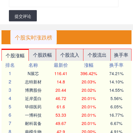
提交评论
个股实时涨跌榜
个股跌幅
个股流入
个股流出
换手率
个股涨幅
排名
名称
最新价
涨幅
换手率
1
N展芯
116.41
396.42%
74.21%
2
志特新材
14.8
20.03%
14.10%
3
博腾股份
20.44
20.02%
14.55%
4
近岸蛋白
46.72
20.01%
5.56%
5
毕得医药
61.6
20.01%
6.05%
6
一博科技
53.33
20.01%
16.77%
7
耐科装备
49.67
20.01%
6.67%
8
南模生物
42.9
20.00%
4.91%