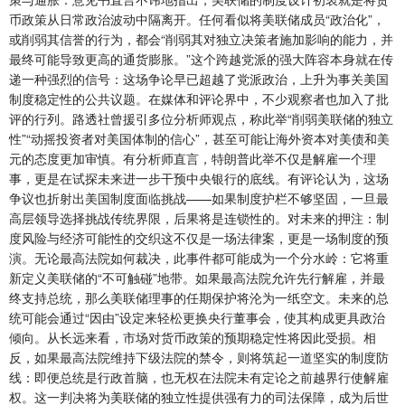
币政策从日常政治波动中隔离开。任何看似将美联储成员“政治化”，
或削弱其信誉的行为，都会“削弱其对独立决策者施加影响的能力，并
最终可能导致更高的通货膨胀。”这个跨越党派的强大阵容本身就在传
递一种强烈的信号：这场争论早已超越了党派政治，上升为事关美国
制度稳定性的公共议题。在媒体和评论界中，不少观察者也加入了批
评的行列。路透社曾援引多位分析师观点，称此举“削弱美联储的独立
性”“动摇投资者对美国体制的信心”，甚至可能让海外资本对美债和美
元的态度更加审慎。有分析师直言，特朗普此举不仅是解雇一个理
事，更是在试探未来进一步干预中央银行的底线。有评论认为，这场
争议也折射出美国制度面临挑战——如果制度护栏不够坚固，一旦最
高层领导选择挑战传统界限，后果将是连锁性的。对未来的押注：制
度风险与经济可能性的交织这不仅是一场法律案，更是一场制度的预
演。无论最高法院如何裁决，此事件都可能成为一个分水岭：它将重
新定义美联储的“不可触碰”地带。如果最高法院允许先行解雇，并最
终支持总统，那么美联储理事的任期保护将沦为一纸空文。未来的总
统可能会通过“因由”设定来轻松更换央行董事会，使其构成更具政治
倾向。从长远来看，市场对货币政策的预期稳定性将因此受损。相
反，如果最高法院维持下级法院的禁令，则将筑起一道坚实的制度防
线：即便总统是行政首脑，也无权在法院未有定论之前越界行使解雇
权。这一判决将为美联储的独立性提供强有力的司法保障，成为后世