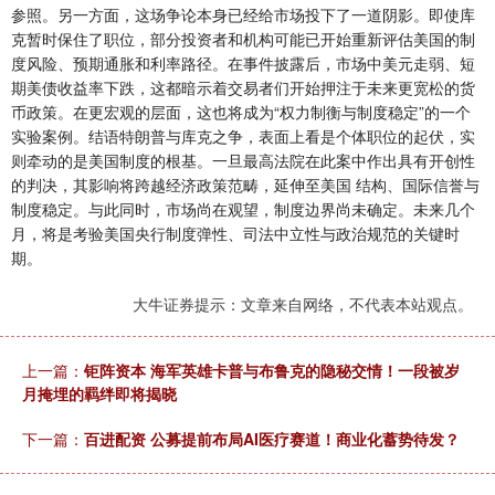
参照。另一方面，这场争论本身已经给市场投下了一道阴影。即使库
克暂时保住了职位，部分投资者和机构可能已开始重新评估美国的制
度风险、预期通胀和利率路径。在事件披露后，市场中美元走弱、短
期美债收益率下跌，这都暗示着交易者们开始押注于未来更宽松的货
币政策。在更宏观的层面，这也将成为“权力制衡与制度稳定”的一个
实验案例。结语特朗普与库克之争，表面上看是个体职位的起伏，实
则牵动的是美国制度的根基。一旦最高法院在此案中作出具有开创性
的判决，其影响将跨越经济政策范畴，延伸至美国 结构、国际信誉与
制度稳定。与此同时，市场尚在观望，制度边界尚未确定。未来几个
月，将是考验美国央行制度弹性、司法中立性与政治规范的关键时
期。
大牛证券提示：文章来自网络，不代表本站观点。
上一篇：
钜阵资本 海军英雄卡普与布鲁克的隐秘交情！一段被岁
月掩埋的羁绊即将揭晓
下一篇：
百进配资 公募提前布局AI医疗赛道！商业化蓄势待发？